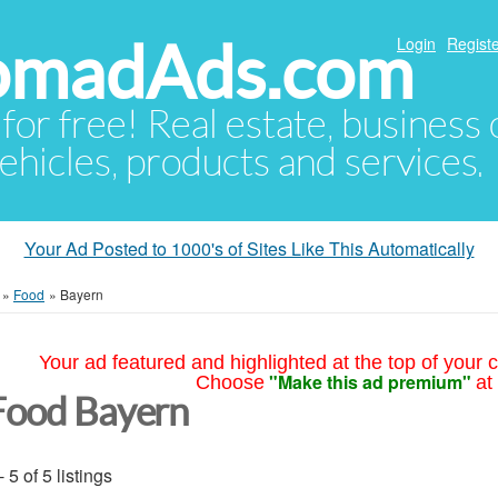
NomadAds.com
Login
Registe
 for free! Real estate, business
ehicles, products and services.
Your Ad Posted to 1000's of Sites Like This Automatically
»
Food
»
Bayern
Your ad featured and highlighted at the top of your c
"Make this ad premium"
Choose
at
Food Bayern
- 5 of 5 listings