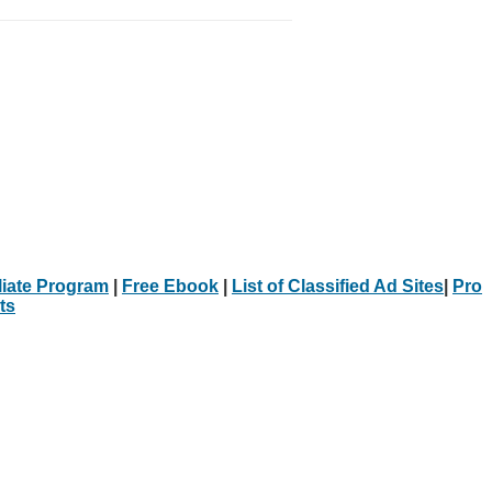
iliate Program
|
Free Ebook
|
List of Classified Ad Sites
|
Pro
ts