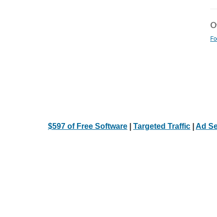
Ot
Fo
$597 of Free Software
|
Targeted Traffic
|
Ad Se