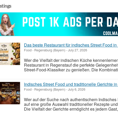
istings
Das beste Restaurant für indisches Street Food i
Food
-
Regensburg (Bayern)
-
July 27, 2026
Wer die Vielfalt der indischen Küche kennenlernen
Restaurant in Regenstauf die perfekte Gelegenheit,
Street-Food-Klassiker zu genießen. Die Kombinati
Indisches Street Food und traditionelle Gerichte 
Food
-
Regensburg (Bayern)
-
July 6, 2026
Wer auf der Suche nach authentischem Indisches E
auf eine große Auswahl traditioneller Rezepte und
Die Vielfalt der Gerichte ermöglicht es jedem Gas