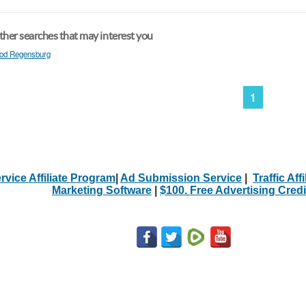
her searches that may interest you
od Regensburg
1
rvice Affiliate Program
|
Ad Submission Service
|
Traffic Aff
Marketing Software
|
$100. Free Advertising Credi