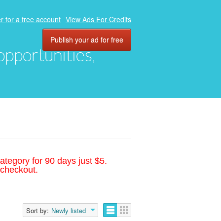
r for a free account
View Ads For Credits
Publish your ad for free
 opportunities,
ategory for 90 days just $5.
 checkout.
Sort by:
Newly listed