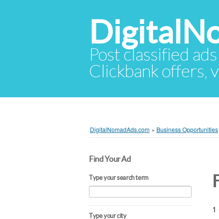
Digital
Post classified ads
Clickbank offers, v
DigitalNomadAds.com
»
Business Opportunities
Find Your Ad
Type your search term
1 
Type your city