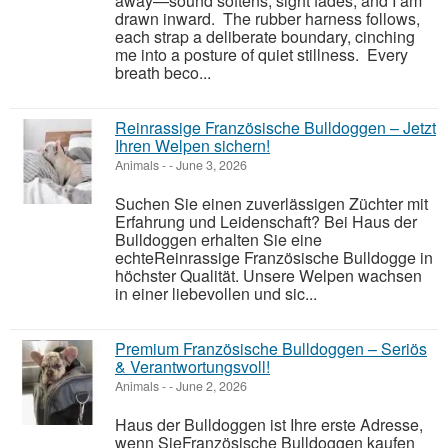
away—sound softens, sight fades, and I am
drawn inward. The rubber harness follows,
each strap a deliberate boundary, cinching
me into a posture of quiet stillness. Every
breath beco...
Reinrassige Französische Bulldoggen – Jetzt
Ihren Welpen sichern!
Animals
-
-
June 3, 2026
Suchen Sie einen zuverlässigen Züchter mit
Erfahrung und Leidenschaft? Bei Haus der
Bulldoggen erhalten Sie eine
echteReinrassige Französische Bulldogge in
höchster Qualität. Unsere Welpen wachsen
in einer liebevollen und sic...
Premium Französische Bulldoggen – Seriös
& Verantwortungsvoll!
Animals
-
-
June 2, 2026
Haus der Bulldoggen ist Ihre erste Adresse,
wenn SieFranzösische Bulldoggen kaufen