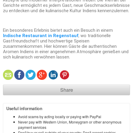
Rezepte und moderner Interpretationen freuen. Die Vielfalt der
Gerichte ermöglicht es jedem Gast, neue Geschmackserlebnisse
zu entdecken und die kulinarische Kultur Indiens kennenzulernen.
Ein besonderes Erlebnis bietet auch ein Besuch in einem
Indische Restaurant in Regenstauf
, wo traditionelle
Gastfreundschaft und hochwertige Speisen
zusammenkommen. Hier können Gäste die authentischen
Aromen Indiens in einer angenehmen Atmosphäre genießen und
sich kulinarisch verwöhnen lassen.
Share
Useful information
Avoid scams by acting locally or paying with PayPal
Never pay with Western Union, Moneygram or other anonymous
payment services
Don't buy or sell outside of your country. Don't accept cashier